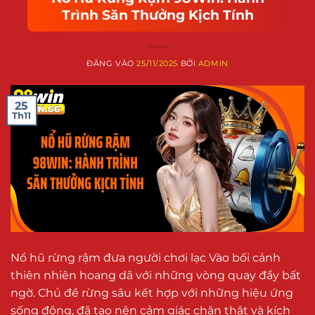
Trình Săn Thưởng Kịch Tính
ĐĂNG VÀO
25/11/2025
BỞI
ADMIN
25
Th11
Nổ hũ rừng rậm đưa người chơi lạc Vào bối cảnh
thiên nhiên hoang dã với những vòng quay đầy bất
ngờ. Chủ đề rừng sâu kết hợp với những hiệu ứng
sống động, đã tạo nên cảm giác chân thật và kích