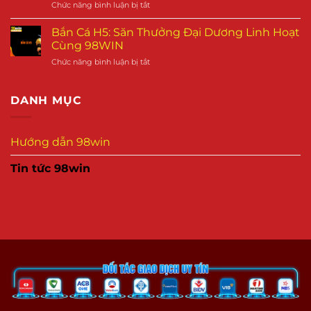
ở
Chức năng bình luận bị tắt
Bí
Tế
Đá
Quyết
Tại
Gà
Nhận
Bắn Cá H5: Săn Thưởng Đại Dương Linh Hoạt
98WIN
Cựa
Diện
Cùng 98WIN
Sắt
Chiến
ở
Chức năng bình luận bị tắt
98Win:
Kê
Bắn
Kịch
Mạnh
Cá
Tính
Tại
H5:
DANH MỤC
Trong
98WIN
Săn
Từng
Thưởng
Trận
Đại
Đấu
Hướng dẫn 98win
Dương
Chiến
Linh
Kê
Tin tức 98win
Hoạt
Cùng
98WIN