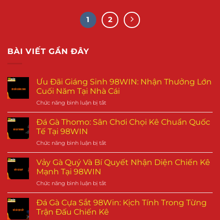
1
2
BÀI VIẾT GẦN ĐÂY
Ưu Đãi Giáng Sinh 98WIN: Nhận Thưởng Lớn
Cuối Năm Tại Nhà Cái
ở
Chức năng bình luận bị tắt
Ưu
Đãi
Đá Gà Thomo: Sân Chơi Chọi Kê Chuẩn Quốc
Giáng
Tế Tại 98WIN
Sinh
ở
Chức năng bình luận bị tắt
98WIN:
Đá
Nhận
Gà
Thưởng
Vảy Gà Quý Và Bí Quyết Nhận Diện Chiến Kê
Thomo:
Lớn
Mạnh Tại 98WIN
Sân
Cuối
ở
Chức năng bình luận bị tắt
Chơi
Năm
Vảy
Chọi
Tại
Gà
Kê
Đá Gà Cựa Sắt 98Win: Kịch Tính Trong Từng
Nhà
Quý
Chuẩn
Trận Đấu Chiến Kê
Cái
Và
Quốc