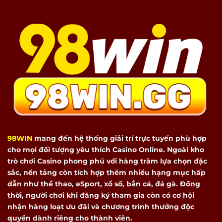
98WIN
mang đến hệ thống giải trí trực tuyến phù hợp
cho mọi đối tượng yêu thích Casino Online. Ngoài kho
trò chơi Casino phong phú với hàng trăm lựa chọn đặc
sắc, nền tảng còn tích hợp thêm nhiều hạng mục hấp
dẫn như thể thao, eSport, xổ số, bắn cá, đá gà. Đồng
thời, người chơi khi đăng ký tham gia còn có cơ hội
nhận hàng loạt ưu đãi và chương trình thưởng độc
quyền dành riêng cho thành viên.