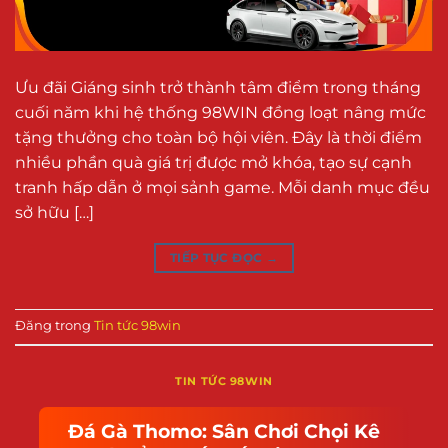
Ưu đãi Giáng sinh trở thành tâm điểm trong tháng
Vai trò thực tiễn của chuyên mục tin tức 98WIN
cuối năm khi hệ thống 98WIN đồng loạt nâng mức
tặng thưởng cho toàn bộ hội viên. Đây là thời điểm
nhiều phần quà giá trị được mở khóa, tạo sự cạnh
Ngoài ra, tin tức 98WIN còn giúp hội viên theo
tranh hấp dẫn ở mọi sảnh game. Mỗi danh mục đều
dõi thay đổi nhanh và chính xác hơn so với các
sở hữu […]
kênh ngoài hệ thống. Khi trò chơi có điều chỉnh,
ưu đãi mở mới hoặc vận hành cần bảo trì, tin sẽ
TIẾP TỤC ĐỌC
→
được đẩy lên đầu danh sách để hạn chế bỏ sót.
Cách bố trí này giúp tối ưu quá trình tiếp nhận
thông tin, đặc biệt quan trọng đối với các hội
Đăng trong
Tin tức 98win
viên theo dõi nhiều chuyên mục cùng lúc.
TIN TỨC 98WIN
Chuyên mục tin tức còn mang vai trò định
hướng khi có thay đổi lớn trong cơ chế hoạt
Đá Gà Thomo: Sân Chơi Chọi Kê
động. Các thông báo được biên tập rõ ràng, nêu