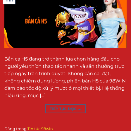
Thông báo thay đổi chính sách/quy định
Th11
Các thay đổi về chính sách luôn được liệt kê rõ
ràng trong tin tức 98WIN nhằm bảo đảm hội
viên hiểu đúng phạm vi tác động. Nội dung
thường bao gồm quy định mới, lý do điều chỉnh
và nhóm đối tượng bị ảnh hưởng. Đây là phần
quan trọng giúp giảm tranh chấp trong quá
Bắn cá H5 đang trở thành lựa chọn hàng đầu cho
trình tham gia.
người yêu thích thao tác nhanh và săn thưởng trực
tiếp ngay trên trình duyệt. Không cần cài đặt,
không chiếm dung lượng, phiên bản H5 của 98WIN
đảm bảo tốc độ xử lý mượt ở mọi thiết bị. Hệ thống
hiệu ứng, mục […]
TIẾP TỤC ĐỌC
→
Đăng trong
Tin tức 98win