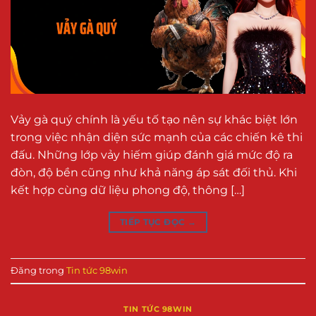
tỷ lệ hoặc cách tính kết quả.
Lý do điều chỉnh thường đi kèm giải thích từ bộ
phận vận hành để người xem hiểu mục đích
của sự thay đổi. Mốc thời gian áp dụng được ghi
rõ nhằm hạn chế nhầm lẫn khi tham gia sau
thời điểm chỉnh sửa.
Vảy gà quý chính là yếu tố tạo nên sự khác biệt lớn
trong việc nhận diện sức mạnh của các chiến kê thi
đấu. Những lớp vảy hiếm giúp đánh giá mức độ ra
đòn, độ bền cũng như khả năng áp sát đối thủ. Khi
kết hợp cùng dữ liệu phong độ, thông […]
TIẾP TỤC ĐỌC
→
Đăng trong
Tin tức 98win
Nhóm tin tức 98WIN liên quan đến game, cá
cược
TIN TỨC 98WIN