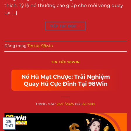
thích. Tỷ lệ nổ thưởng cao giúp cho mỗi vòng quay
tại […]
TIẾP TỤC ĐỌC
→
Đăng trong
Tin tức 98win
TIN TỨC 98WIN
Nổ Hũ Mạt Chược: Trải Nghiệm
Quay Hũ Cực Đỉnh Tại 98Win
ĐĂNG VÀO
25/11/2025
BỞI
ADMIN
25
Th11