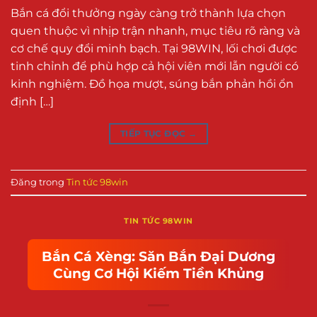
và nền tảng thông qua việc cung cấp thông tin
Bắn cá đổi thưởng ngày càng trở thành lựa chọn
kịp thời và chính xác. Người xem dễ dàng theo
quen thuộc vì nhịp trận nhanh, mục tiêu rõ ràng và
dõi mọi thay đổi mà không phải mất thời gian
cơ chế quy đổi minh bạch. Tại 98WIN, lối chơi được
tìm kiếm. Các cập nhật từ trò chơi đến ưu đãi
tinh chỉnh để phù hợp cả hội viên mới lẫn người có
đều được truyền tải mạch lạc, đảm bảo không
kinh nghiệm. Đồ họa mượt, súng bắn phản hồi ổn
bỏ sót nội dung quan trọng.
định […]
TIẾP TỤC ĐỌC
→
Đăng trong
Tin tức 98win
TIN TỨC 98WIN
Bắn Cá Xèng: Săn Bắn Đại Dương
Cùng Cơ Hội Kiếm Tiền Khủng