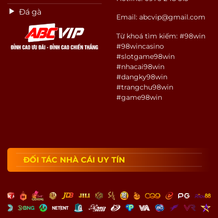
Đá gà
Email:
abcvip@gmail.com
Từ khoá tìm kiếm: #98win
#98wincasino
#slotgame98win
#nhacai98win
#dangky98win
#trangchu98win
#game98win
ĐỐI TÁC NHÀ CÁI UY TÍN