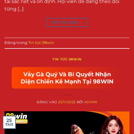
tải sắc nét và ổn định. Hội viên dễ dàng theo dõi
Về lĩnh vực trò chơi, tin tức 98WIN ưu tiên cập
từng […]
nhật game mới để hội viên nắm bắt đúng thời
điểm. Mỗi thông báo giới thiệu tên game,
TIẾP TỤC ĐỌC
→
phong cách thiết kế và những điểm độc đáo
mà trò chơi mang lại.
Đăng trong
Tin tức 98win
Thời gian mở truy cập cũng được ghi rõ để
người xem chủ động sắp xếp thời gian trải
TIN TỨC 98WIN
nghiệm. Việc cập nhật này giúp quá trình đón
game mới trở nên thuận lợi và tránh trường hợp
Vảy Gà Quý Và Bí Quyết Nhận
bỏ lỡ thời điểm công bố quan trọng.
Diện Chiến Kê Mạnh Tại 98WIN
Thay đổi trong luật chơi/ cơ chế trả
thưởng
ĐĂNG VÀO
25/11/2025
BỞI
ADMIN
Điều chỉnh luật chơi là phần được quan tâm cao
25
trong tin tức 98WIN. Nội dung mô tả chi tiết
Th11
những thay đổi trong cơ chế trả thưởng, bảng