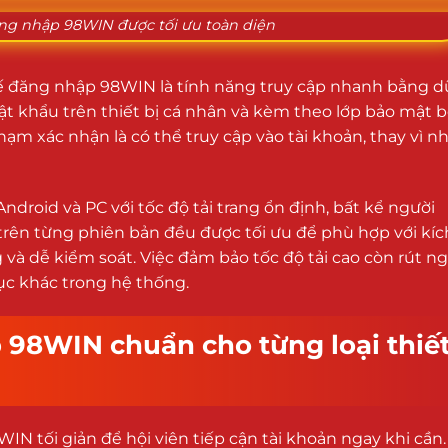
ng nhập 98WIN được tối ưu toàn diện
ế đăng nhập 98WIN là tính năng truy cập nhanh bằng d
ật khẩu trên thiết bị cá nhân và kèm theo lớp bảo mật 
chạm xác nhận là có thể truy cập vào tài khoản, thay vì n
ndroid và PC với tốc độ tải trang ổn định, bất kể người
 trên từng phiên bản đều được tối ưu để phù hợp với kíc
 và dễ kiểm soát. Việc đảm bảo tốc độ tải cao còn rút n
c khác trong hệ thống.
 98WIN chuẩn cho từng loại thiế
N tối giản để hội viên tiếp cận tài khoản ngay khi cần.