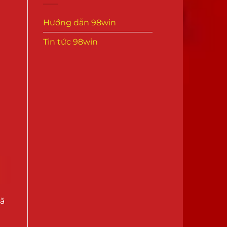
Chiến
Thưởng
Kê
Đại
Hướng dẫn 98win
Dương
Linh
Tin tức 98win
Hoạt
Cùng
98WIN
đã