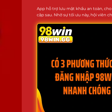
App hỗ trợ lưu mật khẩu an toàn, cho
cập sau. Nhờ sự tối ưu này, hội viên c