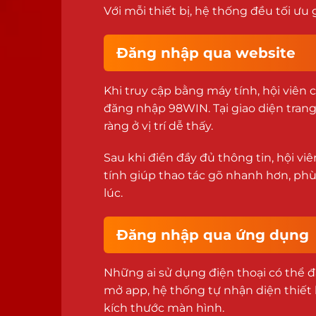
Với mỗi thiết bị, hệ thống đều tối ưu 
Đăng nhập qua website
Khi truy cập bằng máy tính, hội viên
đăng nhập 98WIN. Tại giao diện trang
ràng ở vị trí dễ thấy.
Sau khi điền đầy đủ thông tin, hội v
tính giúp thao tác gõ nhanh hơn, p
lúc.
Đăng nhập qua ứng dụng
Những ai sử dụng điện thoại có thể 
mở app, hệ thống tự nhận diện thiết b
kích thước màn hình.