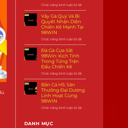
Thưởng
ở
Chức năng bình luận bị tắt
Lớn
Đá
Cuối
Gà
Vảy Gà Quý Và Bí
Năm
Thomo:
Quyết Nhận Diện
Tại
Sân
Chiến Kê Mạnh Tại
Nhà
Chơi
98WIN
Cái
Chọi
Kê
ở
Chức năng bình luận bị tắt
Chuẩn
Vảy
Quốc
Gà
Đá Gà Cựa Sắt
Tế
Quý
98Win: Kịch Tính
Tại
Và
Trong Từng Trận
98WIN
Bí
Đấu Chiến Kê
Quyết
Nhận
ở
Chức năng bình luận bị tắt
Diện
Đá
Chiến
Gà
Bắn Cá H5: Săn
Kê
Cựa
Thưởng Đại Dương
dù
Mạnh
Sắt
Linh Hoạt Cùng
Tại
98Win:
98WIN
98WIN
Kịch
Tính
ở
Chức năng bình luận bị tắt
Trong
Bắn
Từng
Cá
Trận
H5:
DANH MỤC
Đấu
Săn