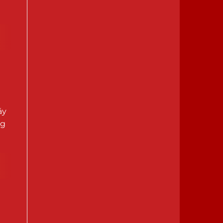
áy
ng
i