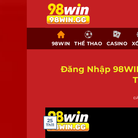
Bỏ
qua
nội
dung
98WIN
THỂ THAO
CASINO
X
Đăng Nhập 98WIN
T
Đ
25
Th11