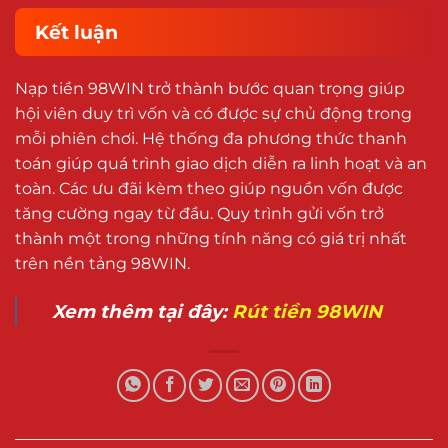
Kết luận
Nạp tiền 98WIN trở thành bước quan trọng giúp
hội viên duy trì vốn và có được sự chủ động trong
mỗi phiên chơi. Hệ thống đa phương thức thanh
toán giúp quá trình giao dịch diễn ra linh hoạt và an
toàn. Các ưu đãi kèm theo giúp nguồn vốn được
tăng cường ngay từ đầu. Quy trình gửi vốn trở
thành một trong những tính năng có giá trị nhất
trên nền tảng 98WIN.
Xem thêm tại đây:
Rút tiền 98WIN