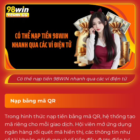
Có thể nạp tiền 98WIN nhanh qua các ví điện tử
Nạp bằng mã QR
Trong hình thức nạp tiền bằng mã QR, hệ thống tạo
mã riêng cho mỗi giao dịch. Hội viên mở ứng dụng
ngân hàng rồi quét mã hiển thị, các thông tin như
số tài khoản, nội dung và số tiền đều được điền tự