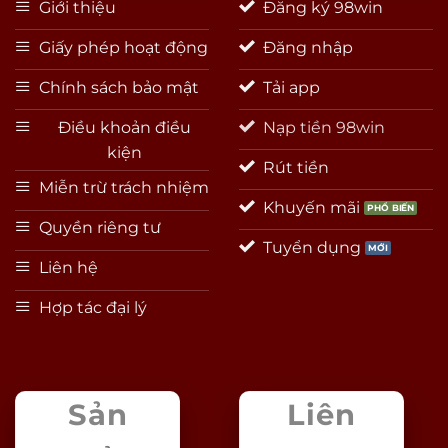
Giới thiệu
Đăng ký 98win
Giấy phép hoạt động
Đăng nhập
Chính sách bảo mật
Tải app
Điều khoản điều
Nạp tiền 98win
kiện
Rút tiền
Miễn trừ trách nhiệm
Khuyến mãi
Quyền riêng tư
Tuyển dụng
Liên hệ
Hợp tác đại lý
Sản
Liên