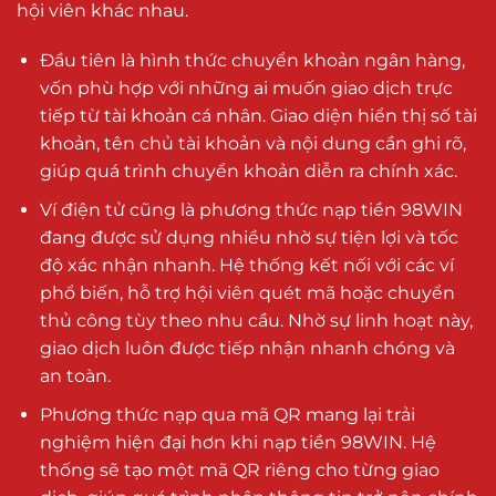
hội viên khác nhau.
Đầu tiên là hình thức chuyển khoản ngân hàng,
vốn phù hợp với những ai muốn giao dịch trực
tiếp từ tài khoản cá nhân. Giao diện hiển thị số tài
khoản, tên chủ tài khoản và nội dung cần ghi rõ,
giúp quá trình chuyển khoản diễn ra chính xác.
Ví điện tử cũng là phương thức nạp tiền 98WIN
đang được sử dụng nhiều nhờ sự tiện lợi và tốc
độ xác nhận nhanh. Hệ thống kết nối với các ví
phổ biến, hỗ trợ hội viên quét mã hoặc chuyển
thủ công tùy theo nhu cầu. Nhờ sự linh hoạt này,
giao dịch luôn được tiếp nhận nhanh chóng và
an toàn.
Phương thức nạp qua mã QR mang lại trải
nghiệm hiện đại hơn khi nạp tiền 98WIN. Hệ
thống sẽ tạo một mã QR riêng cho từng giao