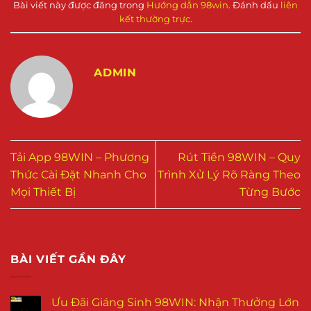
Bài viết này được đăng trong
Hướng dẫn 98win
. Đánh dấu
liên
kết thường trực
.
ADMIN
Tải App 98WIN – Phương
Rút Tiền 98WIN – Quy
Thức Cài Đặt Nhanh Cho
Trình Xử Lý Rõ Ràng Theo
Mọi Thiết Bị
Từng Bước
BÀI VIẾT GẦN ĐÂY
Ưu Đãi Giáng Sinh 98WIN: Nhận Thưởng Lớn