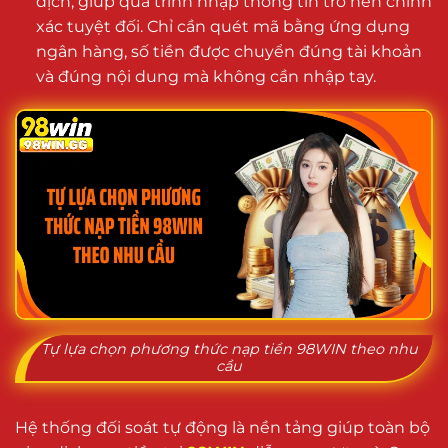
dịch, giúp quá trình nhập thông tin trở nên chính
xác tuyệt đối. Chỉ cần quét mã bằng ứng dụng
ngân hàng, số tiền được chuyển đúng tài khoản
và đúng nội dung mà không cần nhập tay.
Tự lựa chọn phương thức nạp tiền 98WIN theo nhu
cầu
Hệ thống đối soát tự động là nền tảng giúp toàn bộ