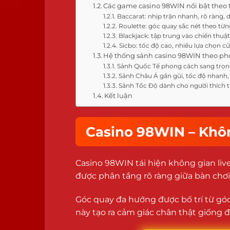
Các game casino 98WIN nổi bật theo
Baccarat: nhịp trận nhanh, rõ ràng, 
Roulette: góc quay sắc nét theo từn
Blackjack: tập trung vào chiến thuật
Sicbo: tốc độ cao, nhiều lựa chọn c
Hệ thống sảnh casino 98WIN theo ph
Sảnh Quốc Tế phong cách sang trọn
Sảnh Châu Á gần gũi, tốc độ nhanh
Sảnh Tốc Độ dành cho người thích 
Kết luận
Casino 98WIN – Khôn
Casino 98WIN tái hiện không gian li
được phân tầng rõ ràng giữa bàn chơi
Góc quay đa hướng được bố trí từ góc
này tạo ra cảm giác chân thật giống 