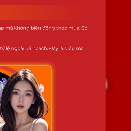
 cấp mà không biến động theo mùa. Có
tỷ lệ ngoài kế hoạch. Đây là điều mà