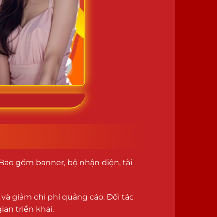
 Bao gồm banner, bộ nhận diện, tài
và giảm chi phí quảng cáo. Đối tác
an triển khai.