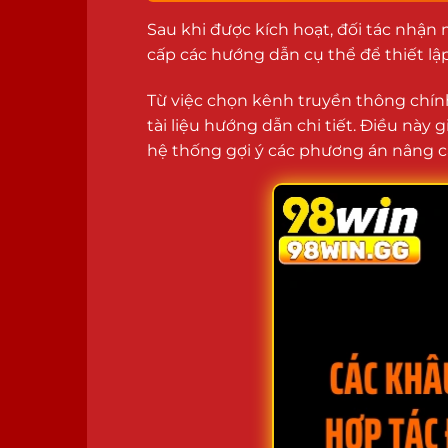
Sau khi được kích hoạt, đối tác nhận 
cấp các hướng dẫn cụ thể để thiết l
Từ việc chọn kênh truyền thông chính
tài liệu hướng dẫn chi tiết. Điều này
hệ thống gợi ý các phương án nâng cấ