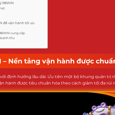
 lý 98WIN
thực
IN để vận hành tối ưu
c 98WIN cung cấp
 doanh thu
N – Nền tảng vận hành được chuẩ
với định hướng lâu dài. Ưu tiên một bộ khung quản trị r
n hành được tiêu chuẩn hóa theo cách giảm tối đa rủi ro