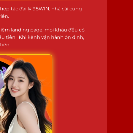
 hợp tác đại lý 98WIN, nhà cái cung
iên.
ghiệm landing page, mọi khâu đều có
đầu tiên. Khi kênh vận hành ổn định,
tiền.