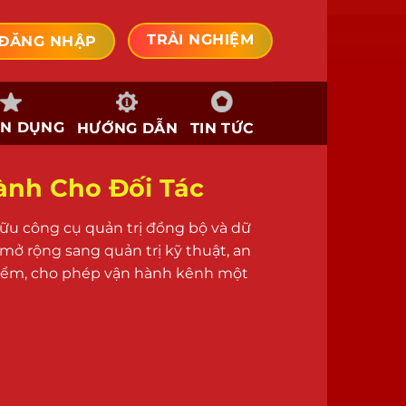
TRẢI NGHIỆM
/ĐĂNG NHẬP
ỂN DỤNG
HƯỚNG DẪN
TIN TỨC
ành Cho Đối Tác
hữu công cụ quản trị đồng bộ và dữ
mở rộng sang quản trị kỹ thuật, an
 điểm, cho phép vận hành kênh một