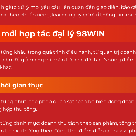
 giúp xử lý mọi yêu cầu liên quan đến giao diện, báo cáo,
hóa theo chuẩn riêng, loại bỏ nguy cơ rò rỉ thông tin khi
i mới hợp tác đại lý 98WIN
từng khâu trong quá trình điều hành, từ quản trị doanh 
àn diện để giảm chi phí nhân lực cho đối tác. Những điể
 khác.
hời gian thực
o từng phút, cho phép quan sát toàn bộ biến động doanh
g hợp thủ công.
 từng danh mục: doanh thu tách theo sản phẩm, tổng thư
ân tích xu hướng theo đúng thời điểm diễn ra, thay vì ph