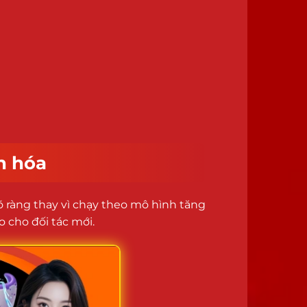
n hóa
õ ràng thay vì chạy theo mô hình tăng
 cho đối tác mới.