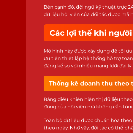
Bên cạnh đó, đội ngũ kỹ thuật trực 24h
dữ liệu hội viên của đối tác được mã 
Các lợi thế khi ngườ
Mô hình này được xây dựng để tối ưu 
ưu tiên thiết lập hệ thống hỗ trợ to
đáng kể so với nhiều mạng lưới đại lý
Thống kê doanh thu theo t
Bảng điều khiển hiển thị dữ liệu the
động của hội viên mà không cần tổn
Toàn bộ dữ liệu được chuẩn hóa theo
theo ngày. Nhờ vậy, đối tác có thể ph