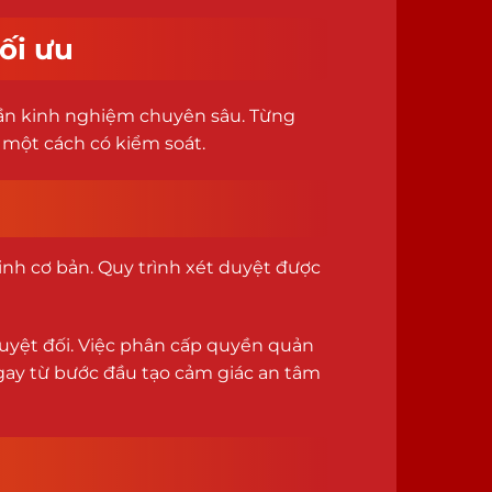
ối ưu
cần kinh nghiệm chuyên sâu. Từng
 một cách có kiểm soát.
inh cơ bản. Quy trình xét duyệt được
tuyệt đối. Việc phân cấp quyền quản
ngay từ bước đầu tạo cảm giác an tâm