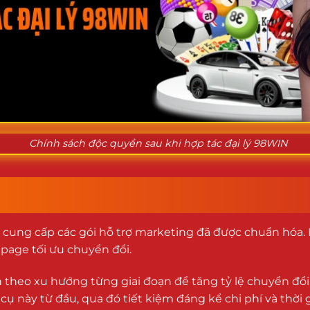
Chính sách độc quyền sau khi hợp tác đại lý 98WIN
c cung cấp các gói hỗ trợ marketing đã được chuẩn hóa.
page tối ưu chuyển đổi.
 theo xu hướng từng giai đoạn để tăng tỷ lệ chuyển đổi 
 này từ đầu, qua đó tiết kiệm đáng kể chi phí và thời gi