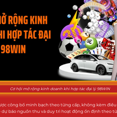
Cơ hội mở rộng kinh doanh khi hợp tác đại lý 98WIN
 được công bố minh bạch theo từng cấp, không kèm điều
 dự báo nguồn thu và duy trì hoạt động ổn định theo t