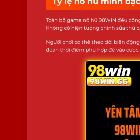
Tỷ lệ nổ hũ minh bạc
Toàn bộ game nổ hũ 98WIN đều công k
Không có hiện tượng chỉnh sửa thủ cô
Người chơi có thể theo dõi biến động
đoán thời điểm phù hợp để vào cược.