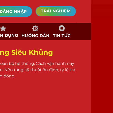
TRẢI NGHIỆM
/ĐĂNG NHẬP
ỂN DỤNG
HƯỚNG DẪN
TIN TỨC
ởng Siêu Khủng
 toàn bộ hệ thống. Cách vận hành này
 Nền tảng kỹ thuật ổn định, tỷ lệ trả
ng đồng.