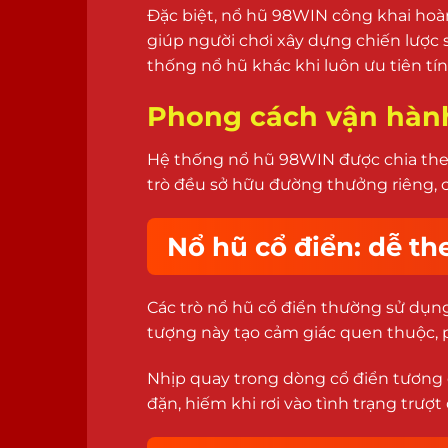
Đặc biệt, nổ hũ 98WIN công khai hoàn t
giúp người chơi xây dựng chiến lược 
thống nổ hũ khác khi luôn ưu tiên tí
Phong cách vận hành
Hệ thống nổ hũ 98WIN được chia the
trò đều sở hữu đường thưởng riêng, 
Nổ hũ cổ điển: dễ th
Các trò nổ hũ cổ điển thường sử dụng
tượng này tạo cảm giác quen thuộc, p
Nhịp quay trong dòng cổ điển tương 
đặn, hiếm khi rơi vào tình trạng trượt