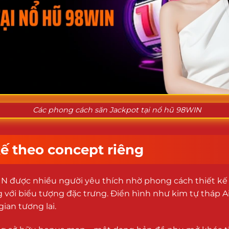
Các phong cách săn Jackpot tại nổ hũ 98WIN
kế theo concept riêng
N được nhiều người yêu thích nhờ phong cách thiết kế 
 với biểu tượng đặc trưng. Điển hình như kim tự tháp A
ian tương lai.