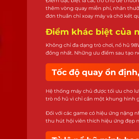
Điểm đặc biệt là các trò chủ đề thư
thêm vòng quay miễn phí, nhân thưởn
đơn thuần chỉ xoay máy và chờ kết q
Điểm khác biệt của 
Không chỉ đa dạng trò chơi, nổ hũ 98
đồng nhất. Những ưu điểm sau tạo nên
Tốc độ quay ổn định
Hệ thống máy chủ được tối ưu cho lượn
trò nổ hũ vì chỉ cần một khung hình
Đối với các game có hiệu ứng nặng nh
thu hút hội viên thích hiệu ứng đẹp