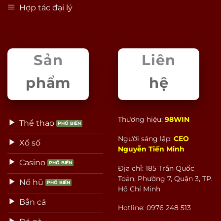
Hợp tác đại lý
Sản
Liên
phẩm
hệ
Thương hiệu:
98WIN
Thể thao
Người sáng lập:
CEO
Xổ số
Nguyễn Tiến Minh
Casino
Địa chỉ:
185 Trần Quốc
Toản, Phường 7, Quận 3, TP.
Nổ hũ
Hồ Chí Minh
Bắn cá
Hotline: 0976 248 513