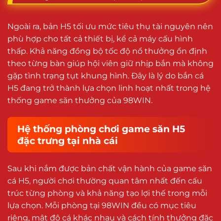
Ngoài ra, bản H5 tối ưu mức tiêu thụ tài nguyên nên
phù hợp cho tất cả thiết bị, kể cả máy cấu hình
thấp. Khả năng đồng bộ tốc độ nổ thưởng ổn định
theo từng bàn giúp hội viên giữ nhịp bắn mà không
gặp tình trạng tụt khung hình. Đây là lý do bắn cá
H5 đang trở thành lựa chọn linh hoạt nhất trong hệ
thống game săn thưởng của 98WIN.
Hệ thống phòng chơi game săn H5
đặc trưng tại nhà cái
Sau khi nắm được bản chất vận hành của game săn
cá H5, người chơi thường quan tâm nhất đến cấu
trúc từng phòng và khả năng tạo lợi thế trong mỗi
lựa chọn. Mỗi phòng tại 98WIN đều có mục tiêu
riêng, mật độ cá khác nhau và cách tính thưởng đặc