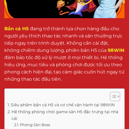
Bắn cá H5
đang trở thành lựa chọn hàng đầu cho
người yêu thích thao tác nhanh và săn thưởng trực
tiếp ngay trên trình duyệt. Không cần cài đặt,
không chiếm dung lượng, phiên bản H5 của
98WIN
đảm bảo tốc độ xử lý mượt ở mọi thiết bị. Hệ thống
hiệu ứng, mục tiêu và phòng chơi được tối ưu theo
phong cách hiện đại, tạo cảm giác cuốn hút ngay từ
những thao tác đầu tiên.
Table of Contents
Siêu phẩm bắn cá H5 và cơ chế vận hành tại 98WIN
Hệ thống phòng chơi game săn H5 đặc trưng tại nhà
cái
Phòng Săn Boss