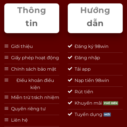
Thông
Hướng
tin
dẫn
Giới thiệu
Đăng ký 98win
Giấy phép hoạt động
Đăng nhập
Chính sách bảo mật
Tải app
Điều khoản điều
Nạp tiền 98win
kiện
Rút tiền
Miễn trừ trách nhiệm
Khuyến mãi
Quyền riêng tư
Tuyển dụng
Liên hệ