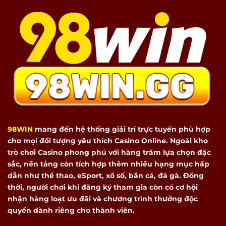
98WIN
mang đến hệ thống giải trí trực tuyến phù hợp
cho mọi đối tượng yêu thích Casino Online. Ngoài kho
trò chơi Casino phong phú với hàng trăm lựa chọn đặc
sắc, nền tảng còn tích hợp thêm nhiều hạng mục hấp
dẫn như thể thao, eSport, xổ số, bắn cá, đá gà. Đồng
thời, người chơi khi đăng ký tham gia còn có cơ hội
nhận hàng loạt ưu đãi và chương trình thưởng độc
quyền dành riêng cho thành viên.