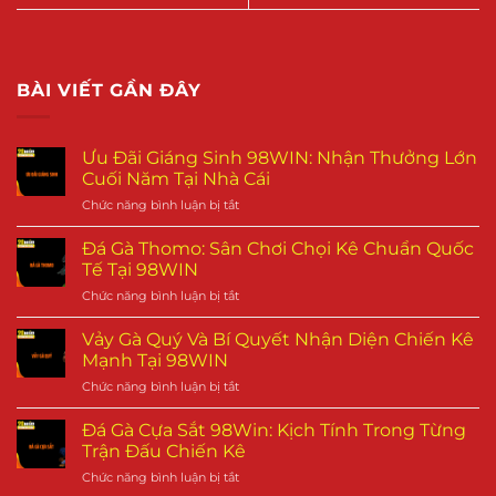
BÀI VIẾT GẦN ĐÂY
Ưu Đãi Giáng Sinh 98WIN: Nhận Thưởng Lớn
Cuối Năm Tại Nhà Cái
ở
Chức năng bình luận bị tắt
Ưu
Đãi
Đá Gà Thomo: Sân Chơi Chọi Kê Chuẩn Quốc
Giáng
Tế Tại 98WIN
Sinh
ở
Chức năng bình luận bị tắt
98WIN:
Đá
Nhận
Gà
Thưởng
Vảy Gà Quý Và Bí Quyết Nhận Diện Chiến Kê
Thomo:
Lớn
Mạnh Tại 98WIN
Sân
Cuối
ở
Chức năng bình luận bị tắt
Chơi
Năm
Vảy
Chọi
Tại
Gà
Kê
Đá Gà Cựa Sắt 98Win: Kịch Tính Trong Từng
Nhà
Quý
Chuẩn
Trận Đấu Chiến Kê
Cái
Và
Quốc
ở
Chức năng bình luận bị tắt
Bí
Tế
Đá