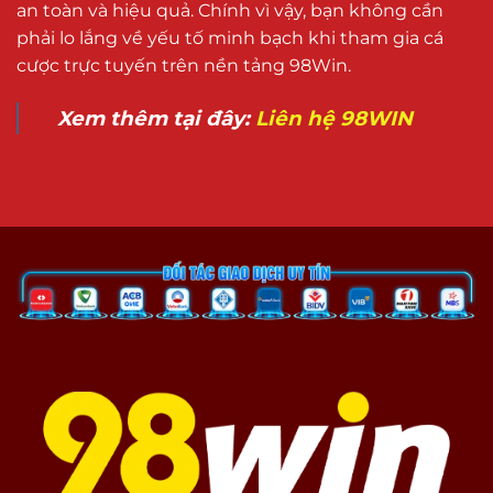
an toàn và hiệu quả. Chính vì vậy, bạn không cần
phải lo lắng về yếu tố minh bạch khi tham gia cá
cược trực tuyến trên nền tảng 98Win.
Xem thêm tại đây:
Liên hệ 98WIN