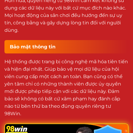
Hơn nữa, quyền riêng tư 98Win cam kết không sử
dụng các dữ liệu này với bất cứ mục đích nào khác.
Mọi hoạt động của sân chơi đều hướng đến sự uy
tín, công bằng và gây dựng lòng tin đối với người
dùng.
Bảo mật thông tin
Hệ thống được trang bị công nghệ mã hóa tiên tiến
và hiện đại nhất. Giúp bảo vệ mọi dữ liệu của hội
viên cung cấp một cách an toàn. Bạn cũng có thể
yên tâm chỉ có những thành viên được ủy quyền
mới được phép tiếp cận với các dữ liệu này. Đảm
bảo sẽ không có bất cứ xâm phạm hay đánh cắp
nào từ bên thứ ba theo đúng quyền riêng tư
98Win.