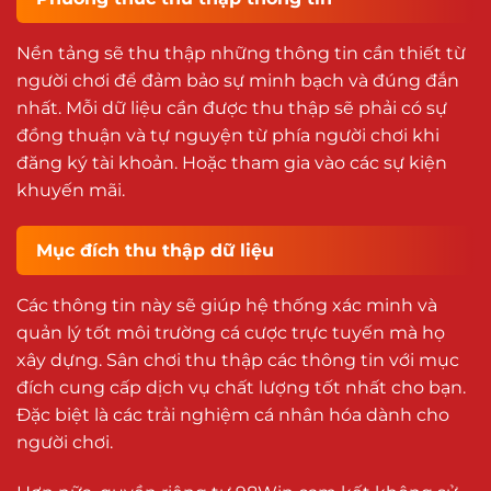
Nền tảng sẽ thu thập những thông tin cần thiết từ
người chơi để đảm bảo sự minh bạch và đúng đắn
nhất. Mỗi dữ liệu cần được thu thập sẽ phải có sự
đồng thuận và tự nguyện từ phía người chơi khi
đăng ký tài khoản. Hoặc tham gia vào các sự kiện
khuyến mãi.
Mục đích thu thập dữ liệu
Các thông tin này sẽ giúp hệ thống xác minh và
quản lý tốt môi trường cá cược trực tuyến mà họ
xây dựng. Sân chơi thu thập các thông tin với mục
đích cung cấp dịch vụ chất lượng tốt nhất cho bạn.
Đặc biệt là các trải nghiệm cá nhân hóa dành cho
người chơi.