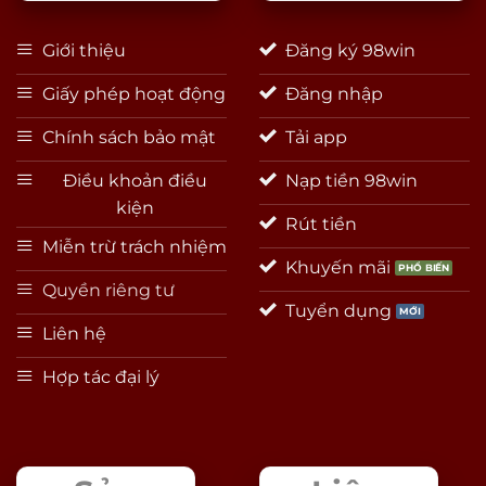
Giới thiệu
Đăng ký 98win
Giấy phép hoạt động
Đăng nhập
Chính sách bảo mật
Tải app
Điều khoản điều
Nạp tiền 98win
kiện
Rút tiền
Miễn trừ trách nhiệm
Khuyến mãi
Quyền riêng tư
Tuyển dụng
Liên hệ
Hợp tác đại lý