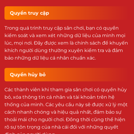
Quyền truy cập
Trong quá trình truy cập sân chơi, bạn có quyền
kiểm soát và xem xét những dữ liệu của mình mọi
lúc, mọi nơi. Đây được xem là chính sách để khuyến
khích người dùng thường xuyên kiểm tra và đảm
bảo những dữ liệu cá nhân chuẩn xác.
Quyền hủy bỏ
Các thành viên khi tham gia sân chơi có quyền hủy
bỏ, xóa thông tin cá nhân và tài khoản trên hệ
thống của mình. Các yêu cầu này sẽ được xử lý một
cách nhanh chóng và hiệu quả nhất, đảm bảo sự
thoải mái cho người chơi. Đồng thời cũng thể hiện
rõ sự tôn trọng của nhà cái đối với những quyết