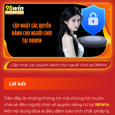
Cập nhật các quyền dành cho người chơi tại 98Win
Lời kết
Trên đây là những thông tin mà chúng tôi muốn
chia sẻ đến người chơi về quyền riêng tư tại
98Win
.
Mỗi nội dung đưa ra đều đảm bảo tính chất pháp lý,