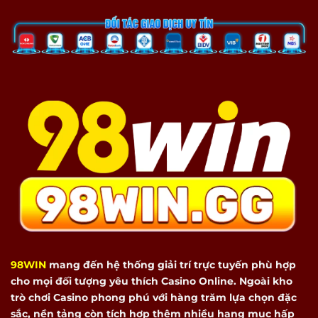
98WIN
mang đến hệ thống giải trí trực tuyến phù hợp
cho mọi đối tượng yêu thích Casino Online. Ngoài kho
trò chơi Casino phong phú với hàng trăm lựa chọn đặc
sắc, nền tảng còn tích hợp thêm nhiều hạng mục hấp