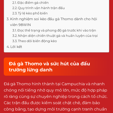
Đặc điểm gà chiến
Quy trình vận hành trận đấu
Tỷ lệ kèo phổ biến
Kinh nghiệm soi kèo đấu gà Thomo dành cho hội
viên 98WIN
Đọc thể trạng và phong độ gà trước khi vào trận
Nhận diện chiến thuật gà và huấn luyện của trại
Theo dõi biến động kèo
Lời kết
Đá gà Thomo và sức hút của đấu
trường lừng danh
Đá gà Thomo hình thành tại Campuchia và nhanh
chóng nổi tiếng nhờ quy mô lớn, mức độ hợp pháp
rõ ràng cùng sự chuyên nghiệp trong cách tổ chức.
Các trận đấu được kiểm soát chặt chẽ, đảm bảo
công bằng, tạo dựng môi trường cạnh tranh chuẩn