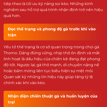
tiếp theo là tối ưu kỹ năng soi kèo. Những kinh
nghiệm sau hỗ trợ quá trình nhận định trở nên hiệu
quả hơn.
Đọc thể trạng và phong độ gà trước khi vào
trận
Yếu tố thể trạng là cơ sở quan trọng trong chọi gà
Thomo. Dáng đứng vững, nhịp thở ổn định và mắt
linh hoạt là dấu hiệu của chiến kê đang đạt phong
độ tốt. Ngược lại, gà thở mạnh, di chuyển nặng nề
hoặc bấm móng liên tục biểu hiện sự mệt mỏi.
Quan sát kỹ những tín hiệu này giúp tăng tỷ lệ
chính xác khi vào kèo.
Nhận diện chiến thuật gà và huấn luyện của
trại