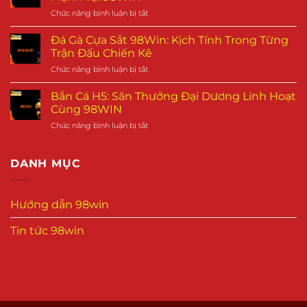
Sân
Cuối
ở
Chức năng bình luận bị tắt
Chơi
Năm
Vảy
Chọi
Tại
Gà
Kê
Đá Gà Cựa Sắt 98Win: Kịch Tính Trong Từng
Nhà
Quý
Chuẩn
Trận Đấu Chiến Kê
Cái
Và
Quốc
ở
Chức năng bình luận bị tắt
Bí
Tế
Đá
Quyết
Tại
Gà
Nhận
Bắn Cá H5: Săn Thưởng Đại Dương Linh Hoạt
98WIN
Cựa
Diện
Cùng 98WIN
Sắt
Chiến
ở
Chức năng bình luận bị tắt
98Win:
Kê
Bắn
Kịch
Mạnh
Cá
Tính
Tại
H5:
DANH MỤC
Trong
98WIN
Săn
Từng
Thưởng
Trận
Đại
Đấu
Hướng dẫn 98win
Dương
Chiến
Linh
Kê
Tin tức 98win
Hoạt
Cùng
98WIN