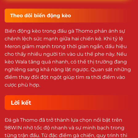
Theo dõi biến động kèo
Biến động kèo trong đấu gà Thomo phản ánh sự
chênh lệch sức mạnh giữa hai chiến kê. Khi tỷ lệ
Meron giảm mạnh trong thời gian ngắn, dấu hiệu
cho thấy nhiều người tin vào ưu thế phe này. Nếu
kèo Wala tăng quá nhanh, có thể thị trường đang
nghiêng sang khả năng lật ngược. Quan sát những
điểm thay đổi đột ngột giúp tìm ra thời điểm vào
cược phù hợp.
Lời kết
Đá gà Thomo đã trở thành lựa chọn nổi bật trên
98WIN nhờ tốc độ nhanh và sự minh bạch trong
từng trận đấu. Từ đặc điểm gà chiến, quy trình thi