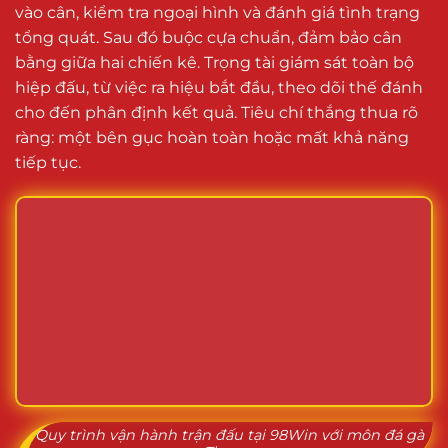
vào cân, kiểm tra ngoại hình và đánh giá tình trạng
tổng quát. Sau đó buộc cựa chuẩn, đảm bảo cân
bằng giữa hai chiến kê. Trọng tài giám sát toàn bộ
hiệp đấu, từ việc ra hiệu bắt đầu, theo dõi thế đánh
cho đến phân định kết quả. Tiêu chí thắng thua rõ
ràng: một bên gục hoàn toàn hoặc mất khả năng
tiếp tục.
Quy trình vận hành trận đấu tại 98Win với môn đá gà