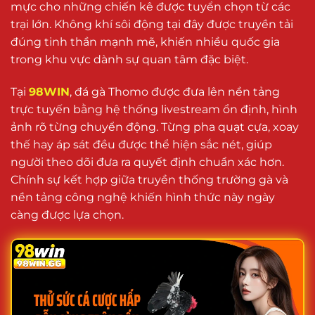
mực cho những chiến kê được tuyển chọn từ các
trại lớn. Không khí sôi động tại đây được truyền tải
đúng tinh thần mạnh mẽ, khiến nhiều quốc gia
trong khu vực dành sự quan tâm đặc biệt.
Tại
98WIN
, đá gà Thomo được đưa lên nền tảng
trực tuyến bằng hệ thống livestream ổn định, hình
ảnh rõ từng chuyển động. Từng pha quạt cựa, xoay
thế hay áp sát đều được thể hiện sắc nét, giúp
người theo dõi đưa ra quyết định chuẩn xác hơn.
Chính sự kết hợp giữa truyền thống trường gà và
nền tảng công nghệ khiến hình thức này ngày
càng được lựa chọn.