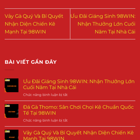
Vảy Gà Quý Và Bí Quyết
Ưu Đãi Giáng Sinh 98WIN:
Nhận Diện Chiến Kê
Nhận Thưởng Lớn Cuối
Mạnh Tại 98WIN
Năm Tại Nhà Cái
BÀI VIẾT GẦN ĐÂY
Ưu Đãi Giáng Sinh 98WIN: Nhận Thưởng Lớn
Cuối Năm Tại Nhà Cái
ở
Chức năng bình luận bị tắt
Ưu
Đãi
Đá Gà Thomo: Sân Chơi Chọi Kê Chuẩn Quốc
Giáng
Tế Tại 98WIN
Sinh
ở
Chức năng bình luận bị tắt
98WIN:
Đá
Nhận
Gà
Thưởng
Vảy Gà Quý Và Bí Quyết Nhận Diện Chiến Kê
Thomo:
Lớn
Mạnh Tại 98WIN