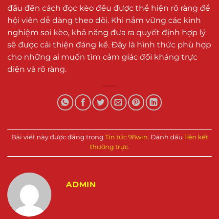
đấu đến cách đọc kèo đều được thể hiện rõ ràng để
hội viên dễ dàng theo dõi. Khi nắm vững các kinh
nghiệm soi kèo, khả năng đưa ra quyết định hợp lý
sẽ được cải thiện đáng kể. Đây là hình thức phù hợp
cho những ai muốn tìm cảm giác đối kháng trực
diện và rõ ràng.
Bài viết này được đăng trong
Tin tức 98win
. Đánh dấu
liên kết
thường trực
.
ADMIN