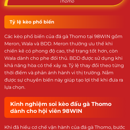
Thomo
Tỷ lệ kèo phổ biến
Các kèo phổ biến của đá gà Thomo tại 98WIN gồm
Meron, Wala và BDD. Meron thường ưu thế khi
chiến kê có phong độ cao, thể trạng tốt hơn, còn
Wala dành cho phe đối thủ. BDD được sử dụng khi
khả năng hòa có thể xảy ra. Tỷ lệ thay đổi theo từng
thời điểm và phản ánh hành vi thị trường. Nắm
được sự chuyển biến này giúp tạo lợi thế khi đưa ra
lựa chọn.
Kinh nghiệm soi kèo đấu gà Thomo
dành cho hội viên 98WIN
Khi đã hiểu cơ chế vận hành của đá gà Thomo, bước