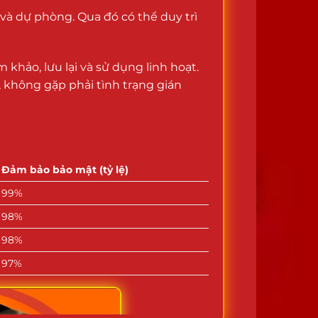
 và dự phòng. Qua đó có thể duy trì
hảo, lưu lại và sử dụng linh hoạt.
 không gặp phải tình trạng gián
Đảm bảo bảo mật (tỷ lệ)
99%
98%
98%
97%