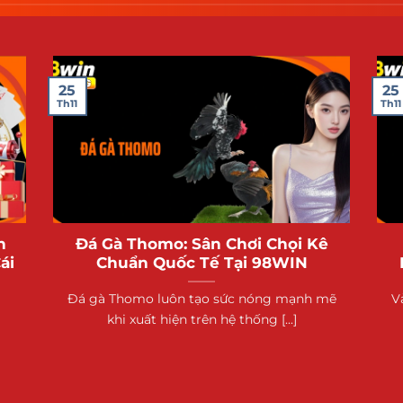
25
25
Th11
Th11
n
Đá Gà Thomo: Sân Chơi Chọi Kê
ái
Chuẩn Quốc Tế Tại 98WIN
Đá gà Thomo luôn tạo sức nóng mạnh mẽ
V
khi xuất hiện trên hệ thống [...]
98WIN tự hào là nền tảng cá cược uy tín #1 châu Á