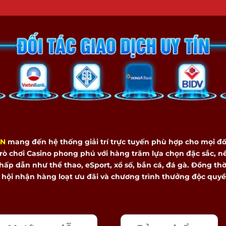
N mang đến
ị thế trong lĩnh vực cá cược trực tuyến, đặt mục tiêu t
ý tưởng của tất cả người chơi đam mê cá cược và làm giàu
i công bằng, minh bạch, văn minh và nhiều dịch vụ chất
 tham gia giải trí, kiếm thêm thu nhập không giới hạn.
ồng hội viên hơn 10.000.000 người. Toàn bộ thông tin,
IN
mang đến hệ thống giải trí trực tuyến phù hợp cho mọi đố
 hướng dẫn được công khai 100% để anh em dễ dàng trải
rò chơi Casino phong phú với hàng trăm lựa chọn đặc sắc, 
ấp dẫn như thể thao, eSport, xổ số, bắn cá, đá gà. Đồng thờ
 hội nhận hàng loạt ưu đãi và chương trình thưởng độc quyề
của 98WIN khẳng định tên tuổi
 nhờ những thành tựu vượt trội và sự phát triển không
iệu hội viên. Con số khách hàng
đăng ký 98WIN
vẫn tă