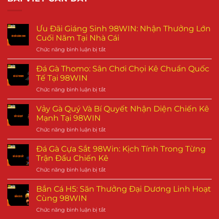
Ưu Đãi Giáng Sinh 98WIN: Nhận Thưởng Lớn
Cuối Năm Tại Nhà Cái
ở
Chức năng bình luận bị tắt
Ưu
Đãi
Đá Gà Thomo: Sân Chơi Chọi Kê Chuẩn Quốc
Giáng
Tế Tại 98WIN
Sinh
ở
Chức năng bình luận bị tắt
98WIN:
Đá
Nhận
Gà
Thưởng
Vảy Gà Quý Và Bí Quyết Nhận Diện Chiến Kê
Thomo:
Lớn
Mạnh Tại 98WIN
Sân
Cuối
ở
Chức năng bình luận bị tắt
Chơi
Năm
Vảy
Chọi
Tại
Gà
Kê
Đá Gà Cựa Sắt 98Win: Kịch Tính Trong Từng
Nhà
Quý
Chuẩn
Trận Đấu Chiến Kê
Cái
Và
Quốc
ở
Chức năng bình luận bị tắt
Bí
Tế
Đá
Quyết
Tại
Gà
Nhận
Bắn Cá H5: Săn Thưởng Đại Dương Linh Hoạt
98WIN
Cựa
Diện
Cùng 98WIN
Sắt
Chiến
ở
Chức năng bình luận bị tắt
98Win:
Kê
Bắn