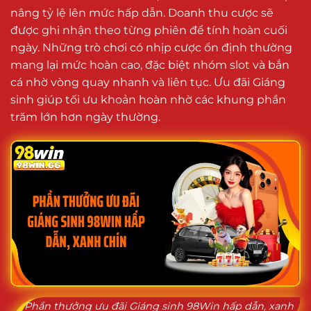
nâng tỷ lệ lên mức hấp dẫn. Doanh thu cược sẽ
được ghi nhận theo từng phiên để tính hoàn cuối
ngày. Những trò chơi có nhịp cược ổn định thường
mang lại mức hoàn cao, đặc biệt nhóm slot và bắn
cá nhờ vòng quay nhanh và liên tục. Ưu đãi Giáng
sinh giúp tối ưu khoản hoàn nhờ các khung phần
trăm lớn hơn ngày thường.
Phần thưởng ưu đãi Giáng sinh 98Win hấp dẫn, xanh