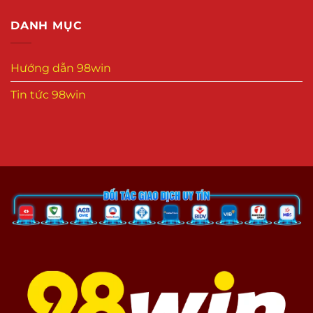
Kịch
Mạnh
Cá
Tính
Tại
H5:
DANH MỤC
Trong
98WIN
Săn
Từng
Thưởng
Trận
Đại
Đấu
Hướng dẫn 98win
Dương
Chiến
Linh
Kê
Tin tức 98win
Hoạt
Cùng
98WIN