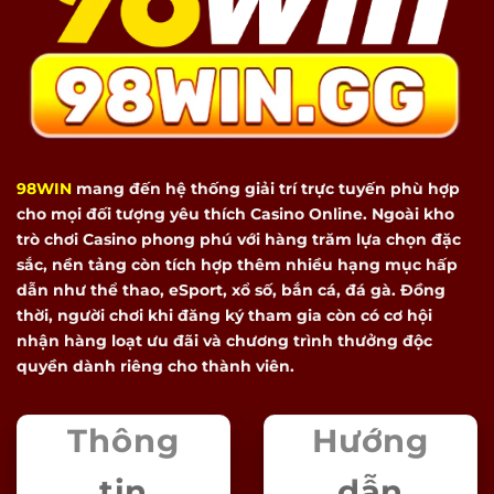
98WIN
mang đến hệ thống giải trí trực tuyến phù hợp
cho mọi đối tượng yêu thích Casino Online. Ngoài kho
trò chơi Casino phong phú với hàng trăm lựa chọn đặc
sắc, nền tảng còn tích hợp thêm nhiều hạng mục hấp
dẫn như thể thao, eSport, xổ số, bắn cá, đá gà. Đồng
thời, người chơi khi đăng ký tham gia còn có cơ hội
nhận hàng loạt ưu đãi và chương trình thưởng độc
quyền dành riêng cho thành viên.
Thông
Hướng
tin
dẫn