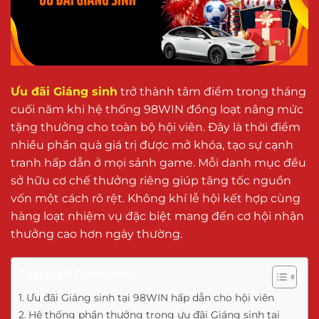
Ưu đãi Giáng sinh
trở thành tâm điểm trong tháng
cuối năm khi hệ thống 98WIN đồng loạt nâng mức
tặng thưởng cho toàn bộ hội viên. Đây là thời điểm
nhiều phần quà giá trị được mở khóa, tạo sự cạnh
tranh hấp dẫn ở mọi sảnh game. Mỗi danh mục đều
sở hữu cơ chế thưởng riêng giúp tăng tốc nguồn
vốn một cách rõ rệt. Không khí lễ hội kết hợp cùng
hàng loạt nhiệm vụ đặc biệt mang đến cơ hội nhận
thưởng cao hơn ngày thường.
Table of Contents
Ưu đãi Giáng sinh tại 98WIN hấp dẫn cho hội viên
Hệ thống phần thưởng trong ưu đãi Giáng sinh tại