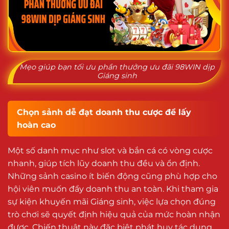
Mẹo giúp bạn tối ưu phần thưởng ưu đãi 98WIN dịp
Giáng sinh
Chọn sảnh dễ đạt doanh thu cược để lấy
hoàn cao
Một số danh mục như slot và bắn cá có vòng cược
nhanh, giúp tích lũy doanh thu đều và ổn định.
Những sảnh casino ít biến động cũng phù hợp cho
hội viên muốn đẩy doanh thu an toàn. Khi tham gia
sự kiện khuyến mãi Giáng sinh, việc lựa chọn đúng
trò chơi sẽ quyết định hiệu quả của mức hoàn nhận
được. Chiến thuật này đặc biệt phát huy tác dụng