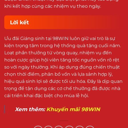
khi kết hợp cùng các nhiệm vụ theo ngày.
Lời kết
Ưu đãi Giáng sinh tại 98WIN luôn giữ vai trò là sự
kiện trọng tâm trong hệ thống quà tặng cuối năm.
Loạt phần thưởng từ vòng quay, nhiệm vụ đến
hoàn cược giúp hội viên tăng tốc nguồn vốn rõ rệt
so với ngày thường. Khi áp dụng đúng chiến thuật
chọn thời điểm, phân bổ vốn và lựa sảnh hợp lý,
hiệu quả sinh lợi sẽ được tối ưu hóa. Đây là dịp quan
trọng để tận dụng các cơ chế thưởng đã được nhà
cái triển khai đặc biệt cho mùa lễ hội.
Xem thêm:
Khuyến mãi 98WIN