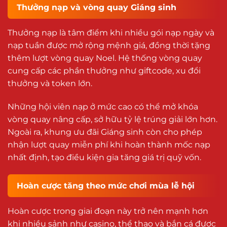
Thưởng nạp và vòng quay Giáng sinh
Thưởng nạp là tâm điểm khi nhiều gói nạp ngày và
nạp tuần được mở rộng mệnh giá, đồng thời tặng
thêm lượt vòng quay Noel. Hệ thống vòng quay
cung cấp các phần thưởng như giftcode, xu đổi
thưởng và token lớn.
Những hội viên nạp ở mức cao có thể mở khóa
vòng quay nâng cấp, sở hữu tỷ lệ trúng giải lớn hơn.
Ngoài ra, khung ưu đãi Giáng sinh còn cho phép
nhận lượt quay miễn phí khi hoàn thành mốc nạp
nhất định, tạo điều kiện gia tăng giá trị quỹ vốn.
Hoàn cược tăng theo mức chơi mùa lễ hội
Hoàn cược trong giai đoạn này trở nên mạnh hơn
khi nhiều sảnh như casino, thể thao và bắn cá được