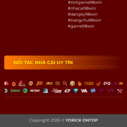
#slotgame98win
#nhacai98win
#dangky98win
#trangchu98win
#game98win
ĐỐI TÁC NHÀ CÁI UY TÍN
Copyright 2026 ©
YORICK ONTOP