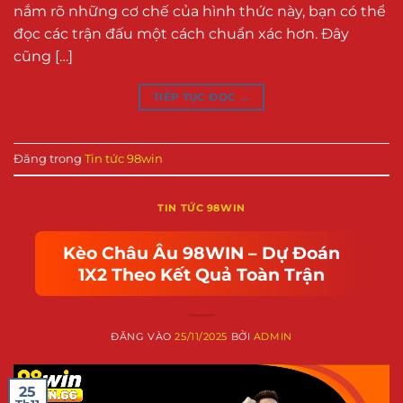
nắm rõ những cơ chế của hình thức này, bạn có thể
đọc các trận đấu một cách chuẩn xác hơn. Đây
Ngoài tin trò chơi, đây là nhóm nội dung được
cũng […]
theo dõi thường xuyên nhất vì ảnh hưởng trực
tiếp đến lợi ích của hội viên. Các mục bên dưới
TIẾP TỤC ĐỌC
→
giúp người xem nắm bắt ưu đãi và thay đổi vận
hành của hệ thống.
Đăng trong
Tin tức 98win
Ưu đãi theo mùa – sự kiện – giải đấu
TIN TỨC 98WIN
Các sự kiện lớn luôn được cập nhật sớm, bao
gồm thể lệ, thời gian và mức thưởng cụ thể.
Kèo Châu Âu 98WIN – Dự Đoán
Những tin này giúp hội viên lên kế hoạch theo
1X2 Theo Kết Quả Toàn Trận
dõi và tham gia đúng thời điểm để tối ưu quyền
lợi. Việc nắm bắt tin chính xác giúp quá trình
nhận thưởng không bị thiếu sót, người xem
ĐĂNG VÀO
25/11/2025
BỞI
ADMIN
luôn có cái nhìn tổng quan về lộ trình sự kiện.
25