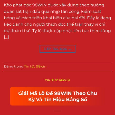
và nền tảng thông qua việc cung cấp thông tin
Kèo phạt góc 98WIN được xây dựng theo hướng
kịp thời và chính xác. Người xem dễ dàng theo
quan sát trận đấu qua nhịp tấn công, kiểm soát
dõi mọi thay đổi mà không phải mất thời gian
bóng và cách triển khai biên của hai đội. Đây là dạng
tìm kiếm. Các cập nhật từ trò chơi đến ưu đãi
kèo dành cho người thích đọc thế trận thay vì chỉ
đều được truyền tải mạch lạc, đảm bảo không
dự đoán tỉ số. Tỷ lệ được cập nhật liên tục theo từng
bỏ sót nội dung quan trọng.
[…]
TIẾP TỤC ĐỌC
→
Đăng trong
Tin tức 98win
TIN TỨC 98WIN
Giải Mã Lô Đề 98WIN Theo Chu
Kỳ Và Tín Hiệu Bảng Số