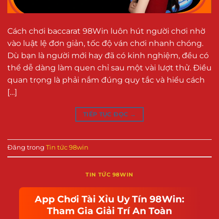
Cách chơi baccarat 98Win luôn hút người chơi nhờ
vào luật lệ đơn giản, tốc độ ván chơi nhanh chóng.
Vai trò thực tiễn của chuyên mục tin tức 98WIN
Dù bạn là người mới hay đã có kinh nghiệm, đều có
thể dễ dàng làm quen chỉ sau một vài lượt thử. Điều
Ngoài ra, tin tức 98WIN còn giúp hội viên theo
quan trọng là phải nắm đúng quy tắc và hiểu cách
dõi thay đổi nhanh và chính xác hơn so với các
[…]
kênh ngoài hệ thống. Khi trò chơi có điều chỉnh,
TIẾP TỤC ĐỌC
→
ưu đãi mở mới hoặc vận hành cần bảo trì, tin sẽ
được đẩy lên đầu danh sách để hạn chế bỏ sót.
Cách bố trí này giúp tối ưu quá trình tiếp nhận
Đăng trong
Tin tức 98win
thông tin, đặc biệt quan trọng đối với các hội
viên theo dõi nhiều chuyên mục cùng lúc.
TIN TỨC 98WIN
Chuyên mục tin tức còn mang vai trò định
App Chơi Tài Xỉu Uy Tín 98Win:
hướng khi có thay đổi lớn trong cơ chế hoạt
Tham Gia Giải Trí An Toàn
động. Các thông báo được biên tập rõ ràng, nêu