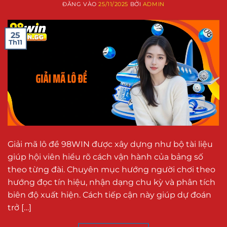
ĐĂNG VÀO
25/11/2025
BỞI
ADMIN
25
Th11
Giải mã lô đề 98WIN được xây dựng như bộ tài liệu
giúp hội viên hiểu rõ cách vận hành của bảng số
theo từng đài. Chuyên mục hướng người chơi theo
hướng đọc tín hiệu, nhận dạng chu kỳ và phân tích
biên độ xuất hiện. Cách tiếp cận này giúp dự đoán
trở […]