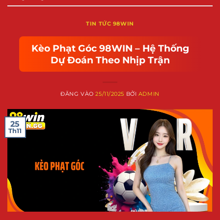
Nhóm tin tức 98WIN liên quan đến thay đổi
chính sách
TIN TỨC 98WIN
Kèo Phạt Góc 98WIN – Hệ Thống
Lịch bảo trì/thay đổi kỹ thuật toàn hệ
Dự Đoán Theo Nhịp Trận
thống
Khi nền tảng cần nâng cấp lớn, nhóm tin kỹ
ĐĂNG VÀO
25/11/2025
BỞI
ADMIN
thuật sẽ thông báo chi tiết thời điểm bắt đầu
bảo trì và danh sách nội dung cập nhật. Những
thông báo này bao gồm tối ưu tốc độ tải trang,
25
Th11
nâng cấp máy chủ hoặc cải thiện giao diện.
Người xem cũng được cảnh báo các điểm cần
lưu ý để tránh gián đoạn trong giai đoạn bảo trì.
Kết luận
Tin tức 98WIN giữ vai trò cầu nối giữa hội viên