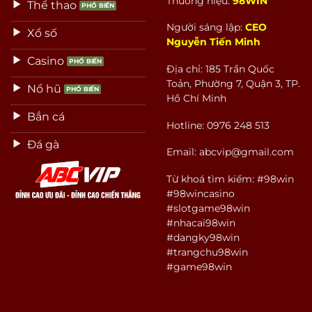
Thương hiệu:
98WIN
Thể thao
Người sáng lập:
CEO
Xổ số
Nguyễn Tiến Minh
Casino
Địa chỉ:
185 Trần Quốc
Toản, Phường 7, Quận 3, TP.
Nổ hũ
Hồ Chí Minh
Bắn cá
Hotline: 0976 248 513
Đá gà
Email:
abcvip@gmail.com
Từ khoá tìm kiếm: #98win
#98wincasino
#slotgame98win
#nhacai98win
#dangky98win
#trangchu98win
#game98win