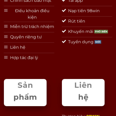
Chính sách bảo mật
Tải app
Điều khoản điều
Nạp tiền 98win
kiện
Rút tiền
Miễn trừ trách nhiệm
Khuyến mãi
Quyền riêng tư
Tuyển dụng
Liên hệ
Hợp tác đại lý
Sản
Liên
phẩm
hệ