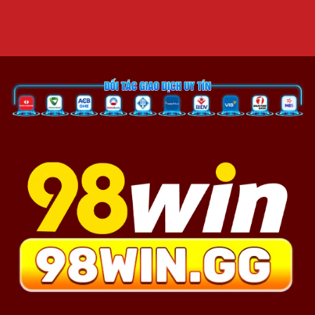
98WIN