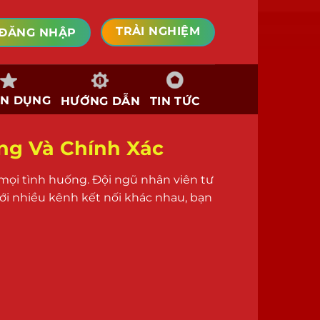
TRẢI NGHIỆM
/ĐĂNG NHẬP
ỂN DỤNG
HƯỚNG DẪN
TIN TỨC
ng Và Chính Xác
ọi tình huống. Đội ngũ nhân viên tư
Với nhiều kênh kết nối khác nhau, bạn