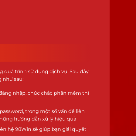
g quá trình sử dụng dịch vụ. Sau đây
g như sau:
ỗi đăng nhập, chúc chắc phần mềm thì
 password, trong một số vấn đề liên
 những hướng dẫn xử lý hiệu quả
liên hệ 98Win sẽ giúp bạn giải quyết