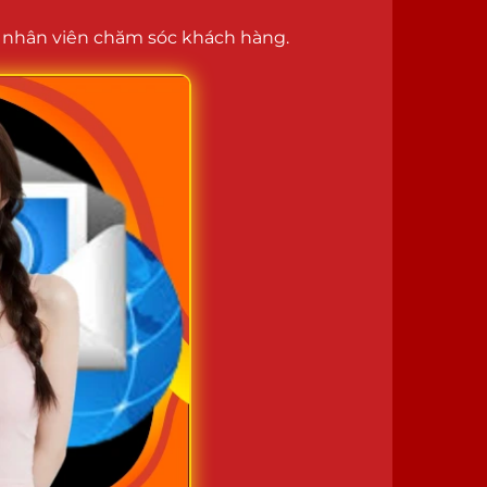
 nhân viên chăm sóc khách hàng.