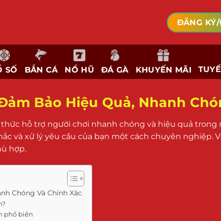
ĐĂNG KÝ
TUY
Ổ SỐ
BẮN CÁ
NỔ HŨ
ĐÁ GÀ
KHUYẾN MÃI
 Đảm Bảo Hiệu Quả, Nhanh Chó
hức hỗ trợ người chơi nhanh chóng và hiệu quả trong m
 mắc và xử lý yêu cầu của bạn một cách chuyên nghiệp. 
hù hợp.
anh Chóng Và Chính Xác
n?
n phổ biến