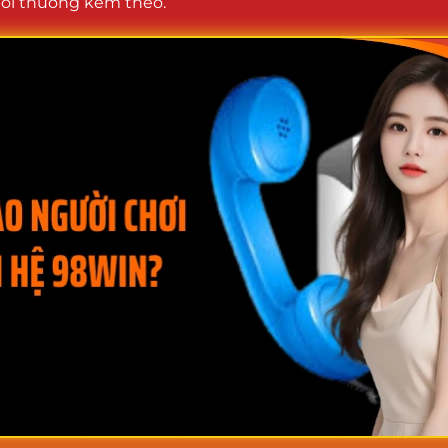
bồi thường kèm theo.