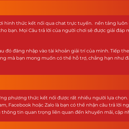
i hình thức kết nối qua chat trực tuyến. nền tảng luô
ho bạn. Mọi Câu trả lời của người chơi sẽ được giải đáp
au đó đăng nhập vào tài khoản giải trí của mình. Tiếp the
ung mà bạn mong muốn có thể hỗ trợ, chẳng hạn như đăng 
ng phương thức kết nối được rất nhiều người lựa chọn.
, Facebook hoặc Zalo là bạn có thể nhận câu trả lời nga
 thông tin quan trọng liên quan đến khuyến mãi, cập nhậ