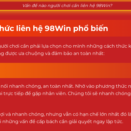
Vấn đề nào người chơi cần liên hệ 98Win?
hức liên hệ 98Win phổ biến
ười chơi cần phải lựa chọn cho mình những cách thức 
ng được ưa chuộng và đảm bảo an toàn nhất:
t nối nhanh chóng, an toàn nhất. Nhờ vào phương thức
ọi trực tiếp để gặp nhân viên. Chúng tôi sẽ nhanh chóng
i và nhanh chóng, nhưng vẫn có hạn chế lớn nhất đó là m
i những vấn đề cấp bách cần giải quyết ngay lập tức.