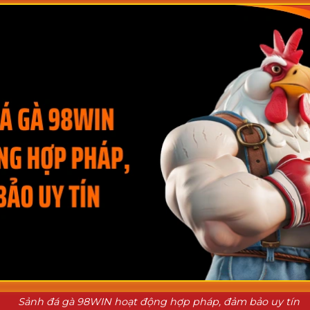
Sảnh đá gà 98WIN hoạt động hợp pháp, đảm bảo uy tín