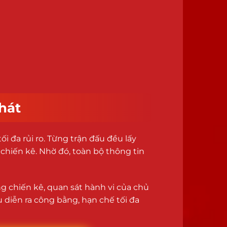
hát
i đa rủi ro. Từng trận đấu đều lấy
chiến kê. Nhờ đó, toàn bộ thông tin
ng chiến kê, quan sát hành vi của chủ
u diễn ra công bằng, hạn chế tối đa