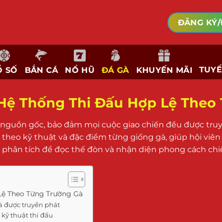
ĐĂNG KÝ
TUY
Ổ SỐ
BẮN CÁ
NỔ HŨ
ĐÁ GÀ
KHUYẾN MÃI
Hệ Thống Thi Đấu Hợp Lệ Theo
õ nguồn gốc, bảo đảm mọi cuộc giao chiến đều được truy
 theo kỹ thuật và đặc điểm từng giống gà, giúp hội viên
 phân tích để đọc thế đòn và nhận diện phong cách chi
Lệ Theo Từng Trường Gà
gà được truyền phát
kỹ thuật thi đấu