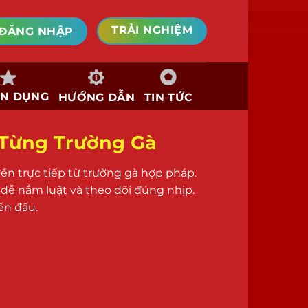
TRẢI NGHIỆM
/ĐĂNG NHẬP
ỂN DỤNG
HƯỚNG DẪN
TIN TỨC
 Từng Trường Gà
ền trực tiếp từ trường gà hợp pháp.
 dễ nắm luật và theo dõi đúng nhịp.
ến đấu.