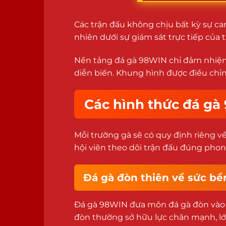
Các trận đấu không chịu bất kỳ sự can
nhiên dưới sự giám sát trực tiếp của 
Nền tảng đá gà 98WIN chỉ đảm nhiệm v
diễn biến. Khung hình được điều chỉn
Các hình thức đá gà
Mỗi trường gà sẽ có quy định riêng v
hội viên theo dõi trận đấu đúng ph
Đá gà đòn thiên về sức bền
Đá gà 98WIN đưa môn đá gà đòn vào n
đòn thường sở hữu lực chân mạnh, lớp