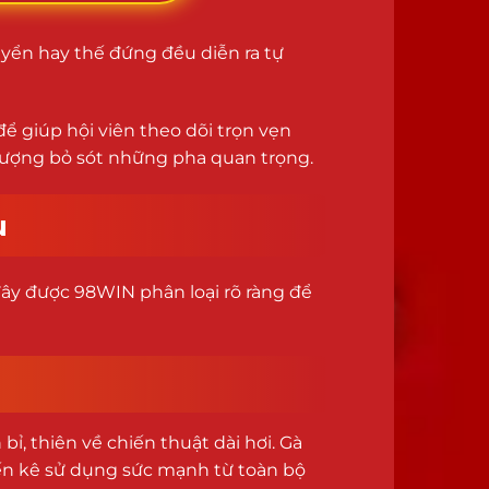
huyển hay thế đứng đều diễn ra tự
ể giúp hội viên theo dõi trọn vẹn
 tượng bỏ sót những pha quan trọng.
u
 đây được 98WIN phân loại rõ ràng để
 thiên về chiến thuật dài hơi. Gà
hiến kê sử dụng sức mạnh từ toàn bộ