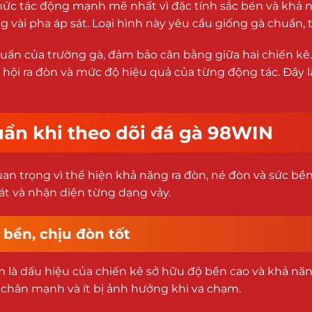
hức tác động mạnh mẽ nhất vì đặc tính sắc bén và khả nă
g vài pha áp sát. Loại hình này yêu cầu giống gà chuẩn,
ẩn của trường gà, đảm bảo cân bằng giữa hai chiến kê. V
ơ hội ra đòn và mức độ hiệu quả của từng động tác. Đây 
ẩn khi theo dõi đá gà 98WIN
uan trọng vì thể hiện khả năng ra đòn, né đòn và sức bề
át và nhận diện từng dạng vảy.
 bền, chịu đòn tốt
 là dấu hiệu của chiến kê sở hữu độ bền cao và khả năn
 chân mạnh và ít bị ảnh hưởng khi va chạm.