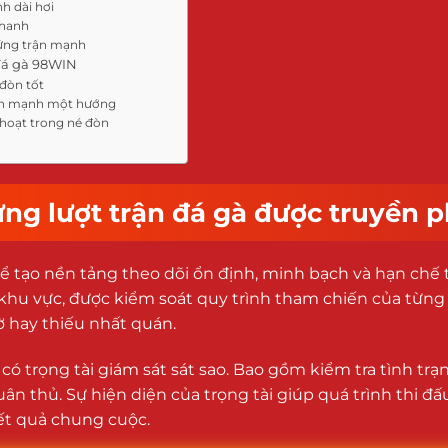
nh dài hơi
nhanh
 ứng trận mạnh
đá gà 98WIN
 đòn tốt
ánh mạnh một hướng
h hoạt trong né đòn
ừng lượt trận đá gà được truyền p
 tạo nền tảng theo dõi ổn định, minh bạch và hạn chế tố
khu vực, được kiểm soát quy trình tham chiến của từng 
 hay thiếu nhất quán.
có trọng tài giám sát sát sao. Bao gồm kiểm tra tình trạ
n thủ. Sự hiện diện của trọng tài giúp quá trình thi đấ
ết quả chung cuộc.