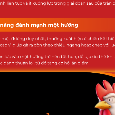
nh liên tục và ít xuống lực trong giai đoạn sau của trậ
ả năng đánh mạnh một hướng
 một đường duy nhất, thường xuất hiện ở chiến kê thiên
 cao vì giúp gà ra đòn theo chiều ngang hoặc chéo với l
n lực vào một hướng trở nên tốt hơn, dễ tạo ưu thế khi 
c đánh thuận lợi, từ đó tăng cơ hội ăn điểm.