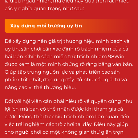
là điều ngẫu nhiên, mà điều này dựa trên rất nhiều
các ý nghĩa quan trọng như sau:
Xây dựng môi trường uy tín
Để xây dựng nên giá trị thương hiệu minh bạch và
uy tín, sân chơi cần xác định rõ trách nhiệm của cả
hai bên. Chính sách miễn trừ trách nhiệm 98Win
được xem là một minh chứng rõ ràng bằng văn bản.
Giúp tập trung nguồn lực và phát triển các sản
phẩm tốt nhất, đáp ứng đầy đủ nhu cầu giải trí và
nâng cao vị thế thương hiệu.
Đối với hội viên cần phải hiểu rõ về quyền cũng như
lợi ích mà bạn có thể nhận được khi tham gia cá
cược. Đồng thời tự chịu trách nhiệm liên quan đến
việc trải nghiệm các trò chơi tại đây. Điều này giúp
cho người chơi có một không gian thư giãn trọn