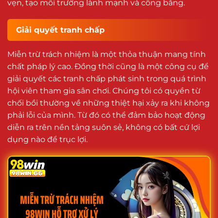
vẹn, tạo môi trường lành mạnh và công bằng.
Giải quyết tranh chấp
Miễn trừ trách nhiệm là một thỏa thuận mang tính
chất pháp lý cao. Đồng thời cũng là một công cụ để
giải quyết các tranh chấp phát sinh trong quá trình
hội viên tham gia sân chơi. Chúng tôi có quyền từ
chối bồi thường về những thiệt hại xảy ra khi không
phải lỗi của mình. Từ đó có thể đảm bảo hoạt động
diễn ra trên nền tảng suôn sẻ, không có bất cứ lợi
dụng nào để trục lợi.