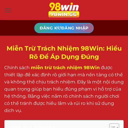
Bỏ
qua
nội
dung
ĐĂNG KÝ/ĐĂNG NHẬP
Miễn Trừ Trách Nhiệm 98Win: Hiểu
Rõ Để Áp Dụng Đúng
Chính sách
miễn trừ trách nhiệm 98Win
được
thiết lập để xác định rõ giới hạn mà nền tảng có thể
và không thể chịu trách nhiệm. Đây là một nội dung
quan trọng giúp bạn hiểu đúng phạm vi hỗ trợ của
hệ thống. Bằng việc nắm rõ chính sách người chơi
có thể tránh được hiểu lầm và rủi ro khi sử dụng
dịch vụ.
Table of Contents